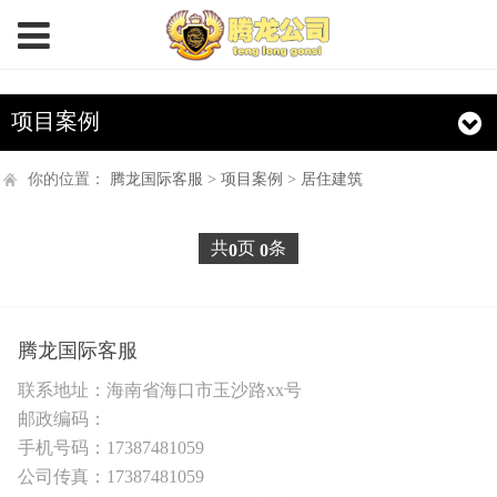
项目案例
你的位置：
腾龙国际客服
>
项目案例
>
居住建筑
共
页
条
0
0
腾龙国际客服
联系地址：海南省海口市玉沙路xx号
邮政编码：
手机号码：17387481059
公司传真：17387481059